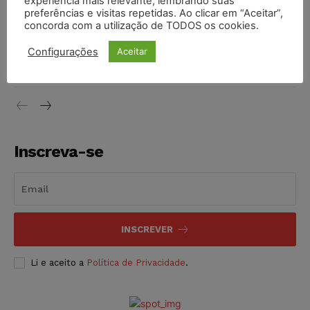
experiência mais relevante, lembrando suas
NOTÍCIAS
06/08/2026
preferências e visitas repetidas. Ao clicar em “Aceitar”,
concorda com a utilização de TODOS os cookies.
STF inicia julgamento sobre constitucionalidade da
proibição dos jogos de azar no Brasil
Configurações
Aceitar
NOTÍCIAS
06/08/2026
Inscreva-se
INSCREVER
Li e aceito a
Política de Privacidade
.