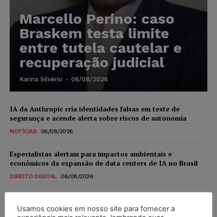
Marcello Perino: caso
Braskem testa limite
entre tutela cautelar e
recuperação judicial
Karina Silvério
-
06/08/2026
IA da Anthropic cria identidades falsas em teste de
segurança e acende alerta sobre riscos de autonomia
NOTÍCIAS
06/08/2026
Especialistas alertam para impactos ambientais e
econômicos da expansão de data centers de IA no Brasil
DIREITO DIGITAL
06/08/2026
TSE reforça que sistemas das urnas eletrônicas tornam-se
invioláveis após assinatura digital e lacração
Usamos cookies em nosso site para fornecer a