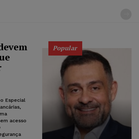
 devem
Popular
que
r
do Especial
ancárias,
uma
ssem acesso
O
egurança