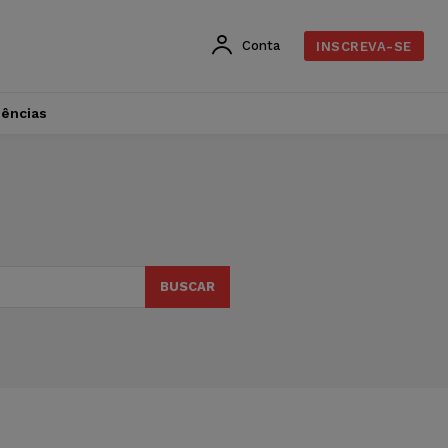
Conta
INSCREVA-SE
dências
BUSCAR