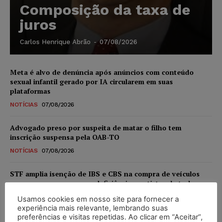
Composição da taxa de
juros
Carlos Henrique Abrão
-
07/08/2026
Meta é alvo de denúncia após anúncios com conteúdo
sexual infantil gerado por IA circularem em suas
plataformas
NOTÍCIAS
07/08/2026
Advogado preso por suspeita de matar o filho tem
inscrição suspensa pela OAB-TO
NOTÍCIAS
07/08/2026
STF amplia isenção de IBS e CBS na compra de veículos
novos para pessoas com deficiência e autistas de todos os
níveis
Usamos cookies em nosso site para fornecer a
DIREITO TRIBUTÁRIO
07/08/2026
experiência mais relevante, lembrando suas
preferências e visitas repetidas. Ao clicar em “Aceitar”,