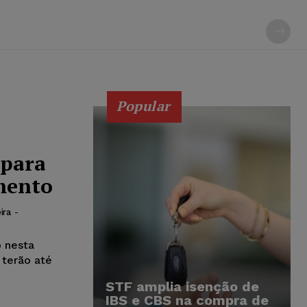
Popular
 para
mento
ira
-
 nesta
 terão até
STF amplia isenção de
IBS e CBS na compra de