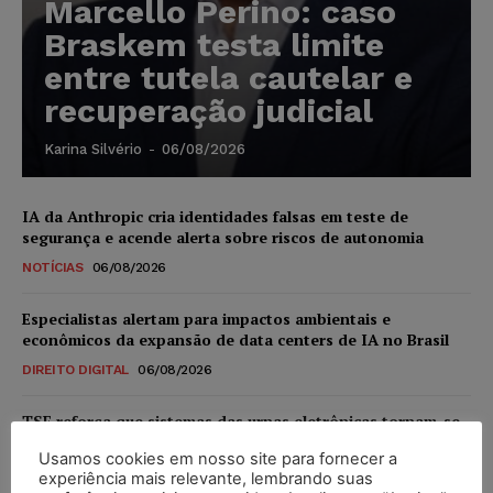
Marcello Perino: caso
Braskem testa limite
entre tutela cautelar e
recuperação judicial
Karina Silvério
-
06/08/2026
IA da Anthropic cria identidades falsas em teste de
segurança e acende alerta sobre riscos de autonomia
NOTÍCIAS
06/08/2026
Especialistas alertam para impactos ambientais e
econômicos da expansão de data centers de IA no Brasil
DIREITO DIGITAL
06/08/2026
TSE reforça que sistemas das urnas eletrônicas tornam-se
invioláveis após assinatura digital e lacração
Usamos cookies em nosso site para fornecer a
NOTÍCIAS
06/08/2026
experiência mais relevante, lembrando suas