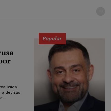
Popular
cusa
por
realizada
r a decisão
...