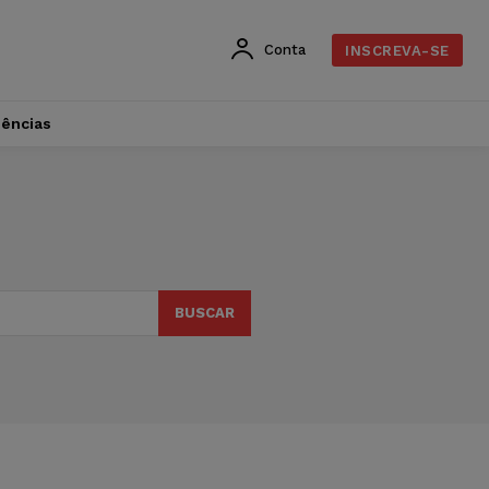
Conta
INSCREVA-SE
dências
BUSCAR