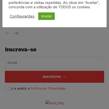
preferências e visitas repetidas. Ao clicar em “Aceitar”,
concorda com a utilização de TODOS os cookies.
STF inicia julgamento sobre constitucionalidade da
proibição dos jogos de azar no Brasil
Configurações
Aceitar
NOTÍCIAS
06/08/2026
Inscreva-se
INSCREVER
Li e aceito a
Política de Privacidade
.