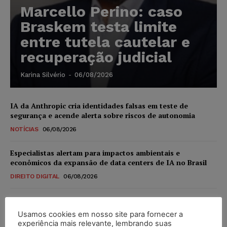
Marcello Perino: caso
Braskem testa limite
entre tutela cautelar e
recuperação judicial
Karina Silvério
-
06/08/2026
IA da Anthropic cria identidades falsas em teste de
segurança e acende alerta sobre riscos de autonomia
NOTÍCIAS
06/08/2026
Especialistas alertam para impactos ambientais e
econômicos da expansão de data centers de IA no Brasil
DIREITO DIGITAL
06/08/2026
TSE reforça que sistemas das urnas eletrônicas tornam-se
invioláveis após assinatura digital e lacração
Usamos cookies em nosso site para fornecer a
experiência mais relevante, lembrando suas
NOTÍCIAS
06/08/2026