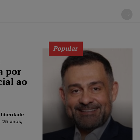
Popular
e
a por
ial ao
 liberdade
e 25 anos,