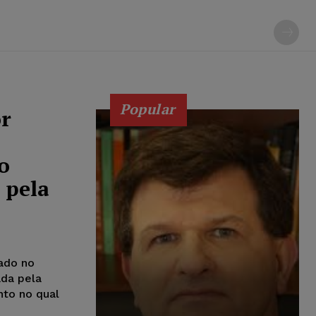
Popular
or
o
 pela
ado no
ada pela
nto no qual