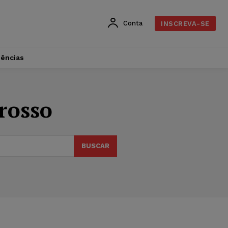
Conta
INSCREVA-SE
dências
grosso
BUSCAR