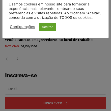
Usamos cookies em nosso site para fornecer a
STF amplia isenção de IBS e CBS na compra de veículos
experiência mais relevante, lembrando suas
novos para pessoas com deficiência e autistas de todos os
preferências e visitas repetidas. Ao clicar em “Aceitar”,
níveis
concorda com a utilização de TODOS os cookies.
DIREITO TRIBUTÁRIO
07/08/2026
Configurações
Aceitar
Justiça do Trabalho mantém justa causa de empregado que
vendia canetas emagrecedoras no local de trabalho
NOTÍCIAS
07/08/2026
Inscreva-se
INSCREVER