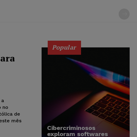
Popular
para
 a
o no
tólica de
deste mês
Cibercriminosos
exploram softwares