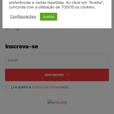
preferências e visitas repetidas. Ao clicar em “Aceitar”,
Conselho Nacional de Justiça determina afastamento da
concorda com a utilização de TODOS os cookies.
juíza Gabriela Hardt por dois anos
Configurações
Aceitar
NOTÍCIAS
05/08/2026
Inscreva-se
INSCREVER
Li e aceito a
Política de Privacidade
.