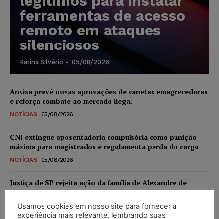
legítimos para instalar
ferramentas de acesso
remoto em ataques
silenciosos
Karina Silvério
-
05/08/2026
Anvisa prevê novas aprovações de canetas emagrecedoras
e reforça combate ao mercado ilegal
NOTÍCIAS
05/08/2026
CNJ extingue aposentadoria compulsória como punição
máxima para magistrados e regulamenta perda do cargo
NOTÍCIAS
05/08/2026
Justiça de SP rejeita ação da família de Alexandre de
Moraes contra senador Alessandro Vieira
Usamos cookies em nosso site para fornecer a
NOTÍCIAS
05/08/2026
experiência mais relevante, lembrando suas