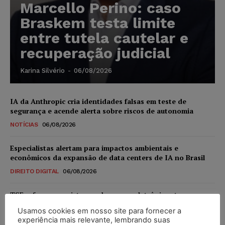
Marcello Perino: caso
Braskem testa limite
entre tutela cautelar e
recuperação judicial
Karina Silvério
-
06/08/2026
IA da Anthropic cria identidades falsas em teste de
segurança e acende alerta sobre riscos de autonomia
NOTÍCIAS
06/08/2026
Especialistas alertam para impactos ambientais e
econômicos da expansão de data centers de IA no Brasil
DIREITO DIGITAL
06/08/2026
TSE reforça que sistemas das urnas eletrônicas tornam-se
invioláveis após assinatura digital e lacração
Usamos cookies em nosso site para fornecer a
NOTÍCIAS
06/08/2026
experiência mais relevante, lembrando suas