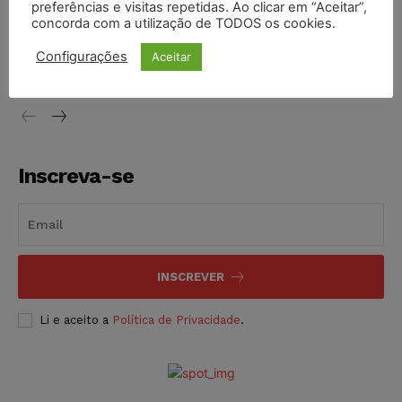
preferências e visitas repetidas. Ao clicar em “Aceitar”,
concorda com a utilização de TODOS os cookies.
STF inicia julgamento sobre constitucionalidade da
proibição dos jogos de azar no Brasil
Configurações
Aceitar
NOTÍCIAS
06/08/2026
Inscreva-se
INSCREVER
Li e aceito a
Política de Privacidade
.