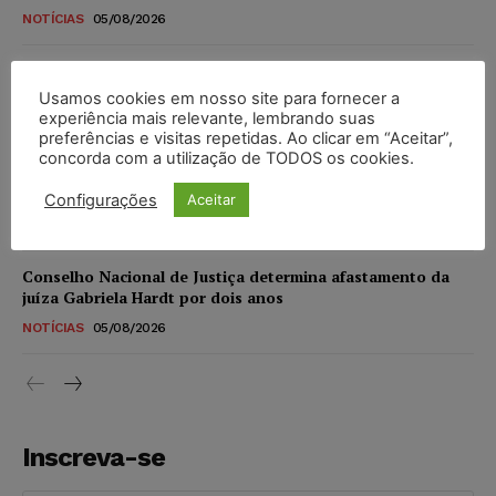
NOTÍCIAS
05/08/2026
CNJ extingue aposentadoria compulsória como punição
máxima para magistrados e regulamenta perda do cargo
Usamos cookies em nosso site para fornecer a
experiência mais relevante, lembrando suas
NOTÍCIAS
05/08/2026
preferências e visitas repetidas. Ao clicar em “Aceitar”,
concorda com a utilização de TODOS os cookies.
Justiça de SP rejeita ação da família de Alexandre de
Moraes contra senador Alessandro Vieira
Configurações
Aceitar
NOTÍCIAS
05/08/2026
Conselho Nacional de Justiça determina afastamento da
juíza Gabriela Hardt por dois anos
NOTÍCIAS
05/08/2026
Inscreva-se