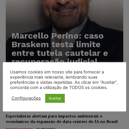
Marcello Perino: caso
Braskem testa limite
entre tutela cautelar e
recuperação judicial
Usamos cookies em nosso site para fornecer a
Karina Silvério
-
06/08/2026
experiência mais relevante, lembrando suas
preferências e visitas repetidas. Ao clicar em “Aceitar”,
concorda com a utilização de TODOS os cookies.
IA da Anthropic cria identidades falsas em teste de
segurança e acende alerta sobre riscos de autonomia
Configurações
Aceitar
NOTÍCIAS
06/08/2026
Especialistas alertam para impactos ambientais e
econômicos da expansão de data centers de IA no Brasil