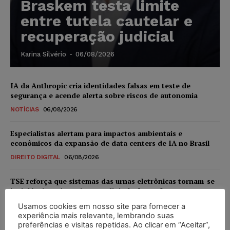
Braskem testa limite
entre tutela cautelar e
recuperação judicial
Karina Silvério
-
06/08/2026
IA da Anthropic cria identidades falsas em teste de
segurança e acende alerta sobre riscos de autonomia
NOTÍCIAS
06/08/2026
Especialistas alertam para impactos ambientais e
econômicos da expansão de data centers de IA no Brasil
DIREITO DIGITAL
06/08/2026
TSE reforça que sistemas das urnas eletrônicas tornam-se
invioláveis após assinatura digital e lacração
NOTÍCIAS
06/08/2026
Usamos cookies em nosso site para fornecer a
experiência mais relevante, lembrando suas
preferências e visitas repetidas. Ao clicar em “Aceitar”,
STF inicia julgamento sobre constitucionalidade da