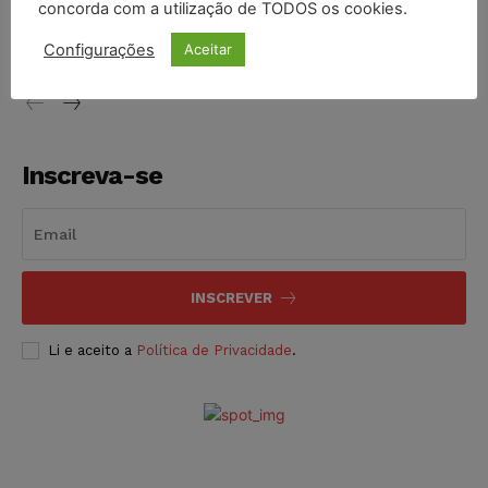
concorda com a utilização de TODOS os cookies.
proibição dos jogos de azar no Brasil
Configurações
Aceitar
NOTÍCIAS
06/08/2026
Inscreva-se
INSCREVER
Li e aceito a
Política de Privacidade
.