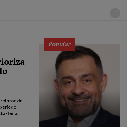
Popular
ioriza
lo
relator do
 período
ta-feira