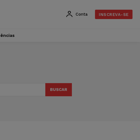
Conta
INSCREVA-SE
dências
BUSCAR