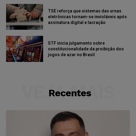
TSE reforça que sistemas das urnas
eletrônicas tornam-se invioláveis após
assinatura digital e lacração
STF inicia julgamento sobre
constitucionalidade da proibição dos
jogos de azar no Brasil
VEJA MAIS
Recentes