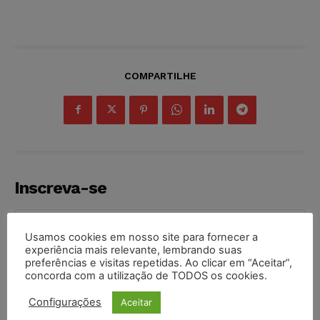
COMPARTILHE
Inscreva-se
Usamos cookies em nosso site para fornecer a
experiência mais relevante, lembrando suas
preferências e visitas repetidas. Ao clicar em “Aceitar”,
INSCREVER
concorda com a utilização de TODOS os cookies.
Configurações
Aceitar
Li e aceito a
Política de Privacidade
.