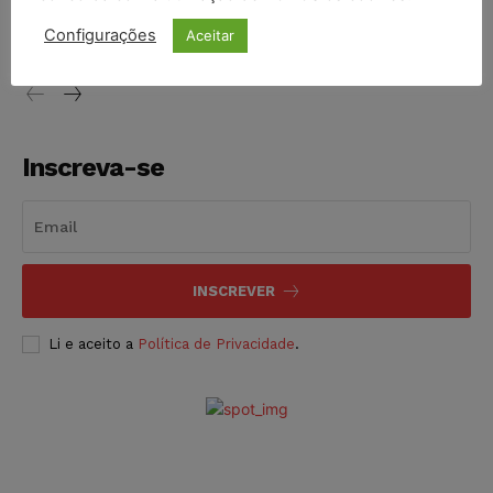
vendia canetas emagrecedoras no local de trabalho
Configurações
Aceitar
NOTÍCIAS
07/08/2026
Inscreva-se
INSCREVER
Li e aceito a
Política de Privacidade
.