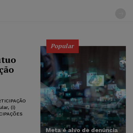
Popular
útuo
ação
TICIPAÇÃO
ar, (i)
CIPAÇÕES
Meta é alvo de denúncia