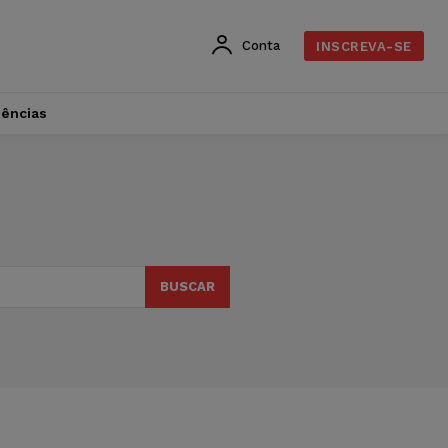
Conta
INSCREVA-SE
dências
BUSCAR