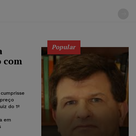
Popular
a
o com
 cumprisse
 preço
uiz do 1º
ra em
s