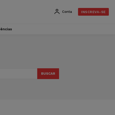
Conta
INSCREVA-SE
dências
BUSCAR