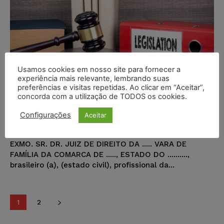
Usamos cookies em nosso site para fornecer a
experiência mais relevante, lembrando suas
preferências e visitas repetidas. Ao clicar em “Aceitar”,
Petição – Família – Ação de tutela
concorda com a utilização de TODOS os cookies.
em favor de menor órfão
Configurações
Aceitar
Pedro Correia Guedes
-
09/07/2018
MODELOS DE PETIÇÃO
EXMO. SR. DR. JUIZ DE DIREITO DA ..... VARA DE
FAMÍLIA DA COMARCA DE ....., ESTADO DO ..........,
brasileiro (a), (estado civil), profissional da...
1
2