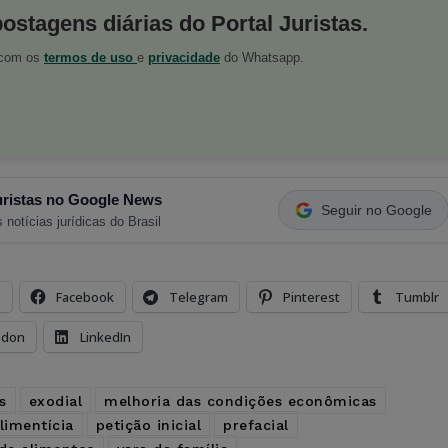
postagens diárias do Portal Juristas.
o com os
termos de uso
e
privacidade
do Whatsapp.
ristas no Google News
Seguir no Google
 notícias jurídicas do Brasil
s
Facebook
Telegram
Pinterest
Tumblr
odon
LinkedIn
s
exodial
melhoria das condições econômicas
limentícia
petição inicial
prefacial