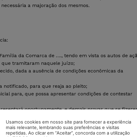
m necessária a majoração dos mesmos.
cia:
a Família da Comarca de …., tendo em vista os autos de aç
 que tramitaram naquele juízo;
erecido, dada a ausência de condições econômicas da
;
 notificado, para que reaja ao pleito;
nicial para, que possa apresentar condições de contestar
apresentará oportunamente, e demais provas que se fizer
Usamos cookies em nosso site para fornecer a experiência
ra majorar os alimentos para 1/3 (um terço) dos
mais relevante, lembrando suas preferências e visitas
repetidas. Ao clicar em “Aceitar”, concorda com a utilização