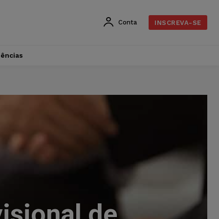
Conta
INSCREVA-SE
dências
isional de