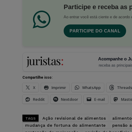
Participe e receba as 
Ao entrar você está ciente e de acord
PARTICIPE DO CANAL
Acompanhe o Ju
receba as principais
Compartilhe isso:
X
Imprimir
WhatsApp
Thread
Reddit
Nextdoor
E-mail
Mast
Ação revisional de alimentos
alimento
TAGS
mudança de fortuna do alimentante
pensão a