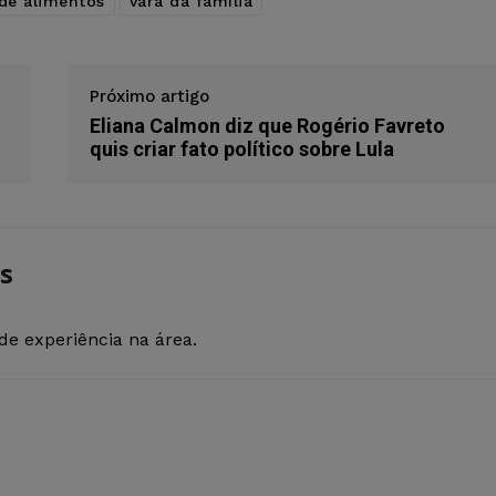
 de alimentos
vara da família
Próximo artigo
Eliana Calmon diz que Rogério Favreto
quis criar fato político sobre Lula
s
de experiência na área.