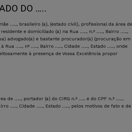
ADO DO …..
e ….., brasileiro (a), (estado civil), profissional da área d
 residente e domiciliado (a) na Rua ….., n.º ….., Bairro …..,
sua) advogado(a) e bastante procurador(a) (procuração em
 à Rua ….., nº ….., Bairro ….., Cidade ….., Estado ….., onde
peitosamente à presença de Vossa Excelência propor
 área de ….., portador (a) do CIRG n.º ….. e do CPF n.º …..,
airro ….., Cidade ….., Estado ….., pelos motivos de fato e de