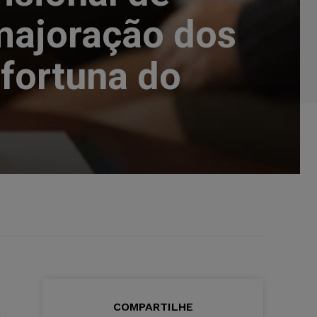
majoração dos
fortuna do
A
COMPARTILHE