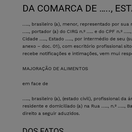
DA COMARCA DE ….., EST
….., brasileiro (a), menor, representado por sua mã
….., portador (a) do CIRG n.º ….. e do CPF n.º …..,
Cidade ….., Estado ….., por intermédio de seu (
anexo – doc. 01), com escritório profissional sito
recebe notificações e intimações, vem mui res
MAJORAÇÃO DE ALIMENTOS
em face de
….., brasileiro (a), (estado civil), profissional da
residente e domiciliado (a) na Rua ….., n.º ….., B
direito a seguir aduzidos.
DOS FATOS