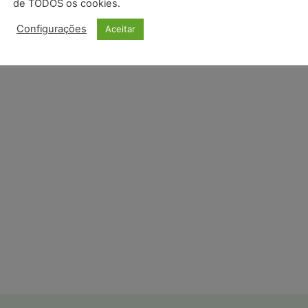
de TODOS os cookies.
 as custas processuais.
Configurações
Aceitar