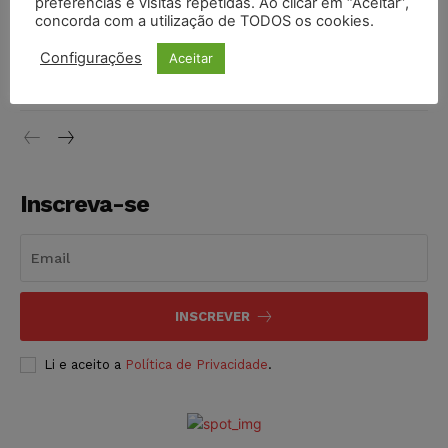
preferências e visitas repetidas. Ao clicar em “Aceitar”,
concorda com a utilização de TODOS os cookies.
Justiça do Trabalho mantém justa causa de empregado que
Configurações
Aceitar
vendia canetas emagrecedoras no local de trabalho
NOTÍCIAS
07/08/2026
Inscreva-se
INSCREVER
Li e aceito a
Política de Privacidade
.