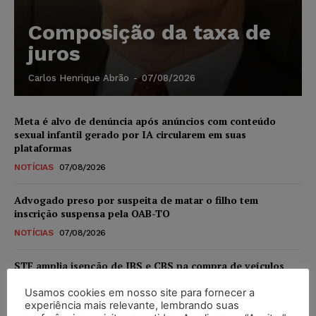
Composição da taxa de
juros
Carlos Henrique Abrão
-
07/08/2026
Meta é alvo de denúncia após anúncios com conteúdo
sexual infantil gerado por IA circularem em suas
plataformas
NOTÍCIAS
07/08/2026
Advogado preso por suspeita de matar o filho tem
inscrição suspensa pela OAB-TO
NOTÍCIAS
07/08/2026
STF amplia isenção de IBS e CBS na compra de veículos
novos para pessoas com deficiência e autistas de todos os
níveis
Usamos cookies em nosso site para fornecer a
experiência mais relevante, lembrando suas
DIREITO TRIBUTÁRIO
07/08/2026