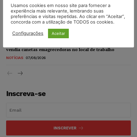
Usamos cookies em nosso site para fornecer a
STF amplia isenção de IBS e CBS na compra de veículos
experiência mais relevante, lembrando suas
novos para pessoas com deficiência e autistas de todos os
preferências e visitas repetidas. Ao clicar em “Aceitar”,
níveis
concorda com a utilização de TODOS os cookies.
DIREITO TRIBUTÁRIO
07/08/2026
Configurações
Aceitar
Justiça do Trabalho mantém justa causa de empregado que
vendia canetas emagrecedoras no local de trabalho
NOTÍCIAS
07/08/2026
Inscreva-se
INSCREVER