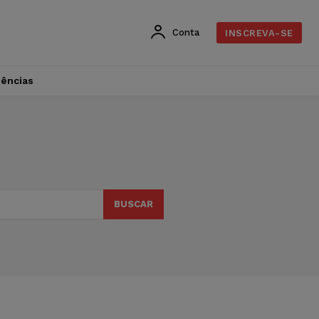
Conta
INSCREVA-SE
dências
BUSCAR