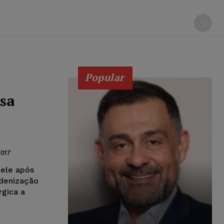
Popular
sa
2017
pele após
ndenização
rgica a