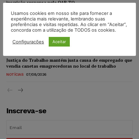
inscrição suspensa pela OAB-TO
NOTÍCIAS
07/08/2026
Usamos cookies em nosso site para fornecer a
experiência mais relevante, lembrando suas
preferências e visitas repetidas. Ao clicar em “Aceitar”,
STF amplia isenção de IBS e CBS na compra de veículos
concorda com a utilização de TODOS os cookies.
novos para pessoas com deficiência e autistas de todos os
níveis
Configurações
Aceitar
DIREITO TRIBUTÁRIO
07/08/2026
Justiça do Trabalho mantém justa causa de empregado que
vendia canetas emagrecedoras no local de trabalho
NOTÍCIAS
07/08/2026
Inscreva-se