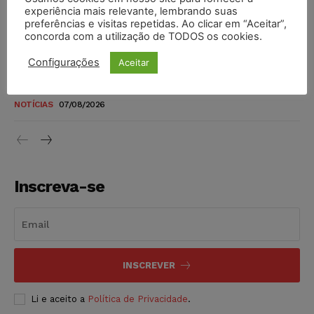
novos para pessoas com deficiência e autistas de todos os
experiência mais relevante, lembrando suas
níveis
preferências e visitas repetidas. Ao clicar em “Aceitar”,
concorda com a utilização de TODOS os cookies.
DIREITO TRIBUTÁRIO
07/08/2026
Configurações
Aceitar
Justiça do Trabalho mantém justa causa de empregado que
vendia canetas emagrecedoras no local de trabalho
NOTÍCIAS
07/08/2026
Inscreva-se
INSCREVER
Li e aceito a
Política de Privacidade
.