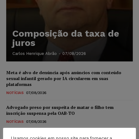
Composição da taxa de
juros
Carlos Henrique Abrão
-
07/08/2026
Meta é alvo de denúncia após anúncios com conteúdo
sexual infantil gerado por IA circularem em suas
plataformas
NOTÍCIAS
07/08/2026
Advogado preso por suspeita de matar o filho tem
inscrição suspensa pela OAB-TO
NOTÍCIAS
07/08/2026
STF amplia isenção de IBS e CBS na compra de veículos
Usamos cookies em nosso site para fornecer a