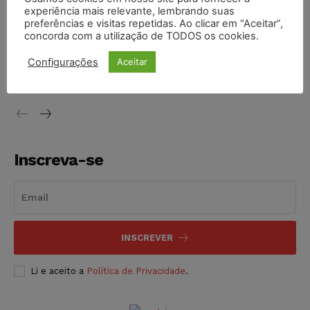
experiência mais relevante, lembrando suas
NOTÍCIAS
07/08/2026
preferências e visitas repetidas. Ao clicar em “Aceitar”,
concorda com a utilização de TODOS os cookies.
Justiça de SP decreta prisão de suspeito investigado na
morte de advogado
Configurações
Aceitar
NOTÍCIAS
07/08/2026
Inscreva-se
INSCREVER
Li e aceito a
Política de Privacidade
.