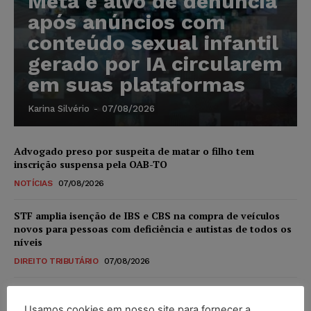
Meta é alvo de denúncia
após anúncios com
conteúdo sexual infantil
gerado por IA circularem
em suas plataformas
Karina Silvério
-
07/08/2026
Advogado preso por suspeita de matar o filho tem
inscrição suspensa pela OAB-TO
NOTÍCIAS
07/08/2026
STF amplia isenção de IBS e CBS na compra de veículos
novos para pessoas com deficiência e autistas de todos os
níveis
DIREITO TRIBUTÁRIO
07/08/2026
Justiça do Trabalho mantém justa causa de empregado que
vendia canetas emagrecedoras no local de trabalho
Usamos cookies em nosso site para fornecer a