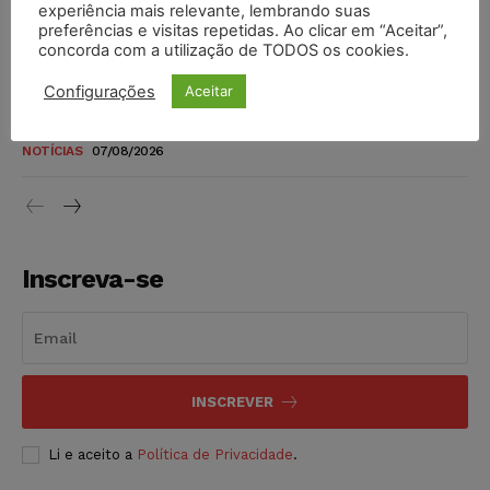
experiência mais relevante, lembrando suas
níveis
preferências e visitas repetidas. Ao clicar em “Aceitar”,
concorda com a utilização de TODOS os cookies.
DIREITO TRIBUTÁRIO
07/08/2026
Configurações
Aceitar
Justiça do Trabalho mantém justa causa de empregado que
vendia canetas emagrecedoras no local de trabalho
NOTÍCIAS
07/08/2026
Inscreva-se
INSCREVER
Li e aceito a
Política de Privacidade
.