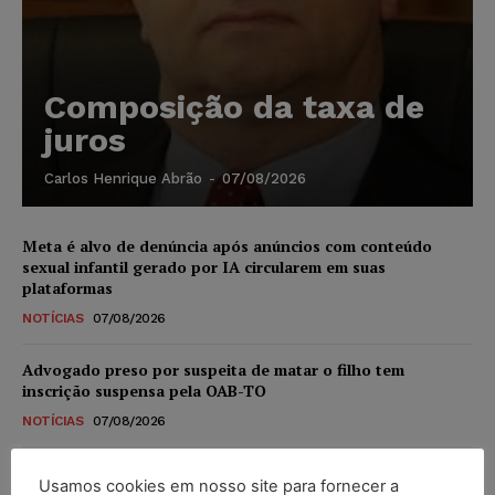
Composição da taxa de
juros
Carlos Henrique Abrão
-
07/08/2026
Meta é alvo de denúncia após anúncios com conteúdo
sexual infantil gerado por IA circularem em suas
plataformas
NOTÍCIAS
07/08/2026
Advogado preso por suspeita de matar o filho tem
inscrição suspensa pela OAB-TO
NOTÍCIAS
07/08/2026
STF amplia isenção de IBS e CBS na compra de veículos
Usamos cookies em nosso site para fornecer a
novos para pessoas com deficiência e autistas de todos os