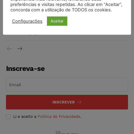
preferências e visitas repetidas. Ao clicar em “Aceitar”,
DIREITO TRIBUTÁRIO
07/08/2026
concorda com a utilização de TODOS os cookies.
Justiça do Trabalho mantém justa causa de empregado que
Configurações
Aceitar
vendia canetas emagrecedoras no local de trabalho
NOTÍCIAS
07/08/2026
Inscreva-se
INSCREVER
Li e aceito a
Política de Privacidade
.