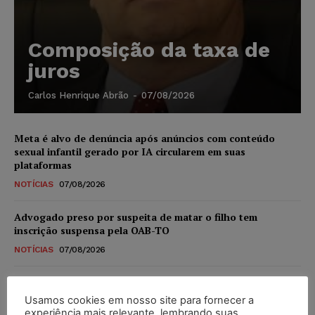
Composição da taxa de
juros
Carlos Henrique Abrão
-
07/08/2026
Meta é alvo de denúncia após anúncios com conteúdo
sexual infantil gerado por IA circularem em suas
plataformas
NOTÍCIAS
07/08/2026
Advogado preso por suspeita de matar o filho tem
inscrição suspensa pela OAB-TO
NOTÍCIAS
07/08/2026
STF amplia isenção de IBS e CBS na compra de veículos
novos para pessoas com deficiência e autistas de todos os
Usamos cookies em nosso site para fornecer a
níveis
experiência mais relevante, lembrando suas