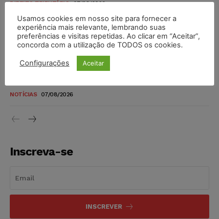
DIREITO TRIBUTÁRIO
07/08/2026
Usamos cookies em nosso site para fornecer a
Justiça do Trabalho mantém justa causa de empregado que
experiência mais relevante, lembrando suas
vendia canetas emagrecedoras no local de trabalho
preferências e visitas repetidas. Ao clicar em “Aceitar”,
concorda com a utilização de TODOS os cookies.
NOTÍCIAS
07/08/2026
Configurações
Aceitar
Justiça de SP decreta prisão de suspeito investigado na
morte de advogado
NOTÍCIAS
07/08/2026
Inscreva-se
INSCREVER