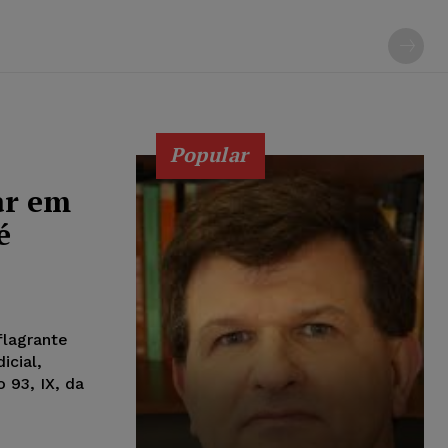
Popular
ar em
é
flagrante
icial,
 93, IX, da