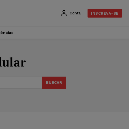
Conta
INSCREVA-SE
dências
lular
BUSCAR