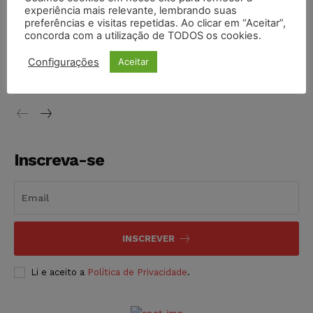
experiência mais relevante, lembrando suas
NOTÍCIAS
05/08/2026
preferências e visitas repetidas. Ao clicar em “Aceitar”,
concorda com a utilização de TODOS os cookies.
Conselho Nacional de Justiça determina afastamento da
juíza Gabriela Hardt por dois anos
Configurações
Aceitar
NOTÍCIAS
05/08/2026
Inscreva-se
INSCREVER
Li e aceito a
Política de Privacidade
.