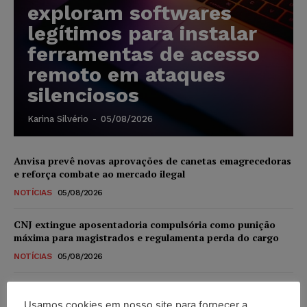
exploram softwares
legítimos para instalar
ferramentas de acesso
remoto em ataques
silenciosos
Karina Silvério
-
05/08/2026
Anvisa prevê novas aprovações de canetas emagrecedoras
e reforça combate ao mercado ilegal
NOTÍCIAS
05/08/2026
CNJ extingue aposentadoria compulsória como punição
máxima para magistrados e regulamenta perda do cargo
NOTÍCIAS
05/08/2026
Justiça de SP rejeita ação da família de Alexandre de
Moraes contra senador Alessandro Vieira
Usamos cookies em nosso site para fornecer a