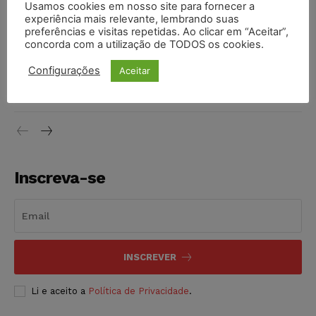
Usamos cookies em nosso site para fornecer a
vendia canetas emagrecedoras no local de trabalho
experiência mais relevante, lembrando suas
NOTÍCIAS
07/08/2026
preferências e visitas repetidas. Ao clicar em “Aceitar”,
concorda com a utilização de TODOS os cookies.
Justiça de SP decreta prisão de suspeito investigado na
Configurações
Aceitar
morte de advogado
NOTÍCIAS
07/08/2026
Inscreva-se
INSCREVER
Li e aceito a
Política de Privacidade
.