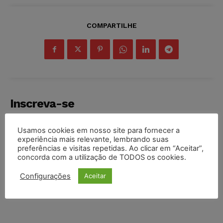
COMPARTILHE
Inscreva-se
Usamos cookies em nosso site para fornecer a
experiência mais relevante, lembrando suas
preferências e visitas repetidas. Ao clicar em “Aceitar”,
concorda com a utilização de TODOS os cookies.
INSCREVER
Configurações
Aceitar
Li e aceito a
Política de Privacidade
.