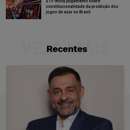
STF inicia julgamento sobre
constitucionalidade da proibição dos
jogos de azar no Brasil
VEJA MAIS
Recentes