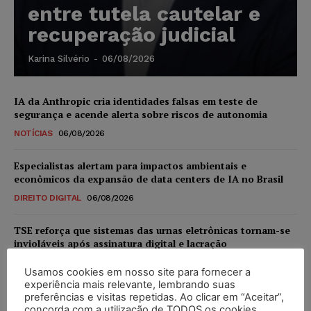
entre tutela cautelar e
recuperação judicial
Karina Silvério
-
06/08/2026
IA da Anthropic cria identidades falsas em teste de
segurança e acende alerta sobre riscos de autonomia
NOTÍCIAS
06/08/2026
Especialistas alertam para impactos ambientais e
econômicos da expansão de data centers de IA no Brasil
DIREITO DIGITAL
06/08/2026
TSE reforça que sistemas das urnas eletrônicas tornam-se
invioláveis após assinatura digital e lacração
NOTÍCIAS
06/08/2026
Usamos cookies em nosso site para fornecer a
experiência mais relevante, lembrando suas
STF inicia julgamento sobre constitucionalidade da
preferências e visitas repetidas. Ao clicar em “Aceitar”,
proibição dos jogos de azar no Brasil
concorda com a utilização de TODOS os cookies.