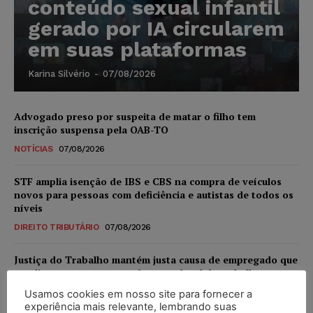
conteúdo sexual infantil
gerado por IA circularem
em suas plataformas
Karina Silvério
-
07/08/2026
Advogado preso por suspeita de matar o filho tem
inscrição suspensa pela OAB-TO
NOTÍCIAS
07/08/2026
STF amplia isenção de IBS e CBS na compra de veículos
novos para pessoas com deficiência e autistas de todos os
níveis
DIREITO TRIBUTÁRIO
07/08/2026
Justiça do Trabalho mantém justa causa de empregado que
vendia canetas emagrecedoras no local de trabalho
NOTÍCIAS
07/08/2026
Usamos cookies em nosso site para fornecer a
experiência mais relevante, lembrando suas