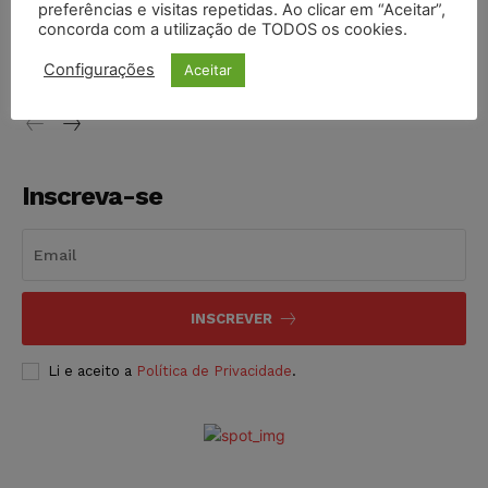
preferências e visitas repetidas. Ao clicar em “Aceitar”,
Justiça de SP decreta prisão de suspeito investigado na
concorda com a utilização de TODOS os cookies.
morte de advogado
Configurações
Aceitar
NOTÍCIAS
07/08/2026
Inscreva-se
INSCREVER
Li e aceito a
Política de Privacidade
.