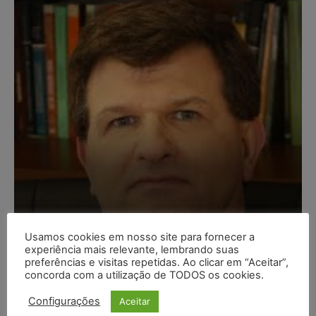
Composição da taxa de
Usamos cookies em nosso site para fornecer a
experiência mais relevante, lembrando suas
juros
preferências e visitas repetidas. Ao clicar em “Aceitar”,
concorda com a utilização de TODOS os cookies.
Carlos Henrique Abrão
-
07/08/2026
Configurações
Aceitar