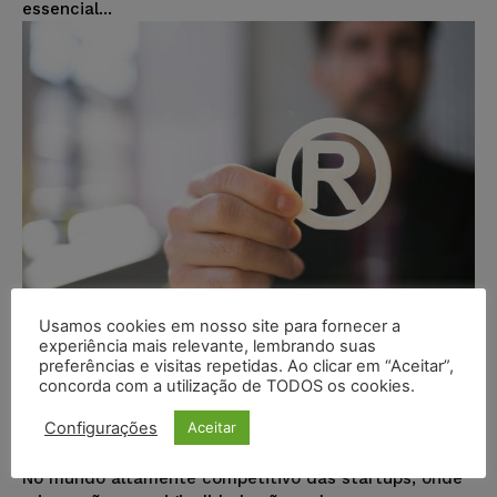
essencial...
Usamos cookies em nosso site para fornecer a
experiência mais relevante, lembrando suas
preferências e visitas repetidas. Ao clicar em “Aceitar”,
Benefícios Estratégicos do
concorda com a utilização de TODOS os cookies.
Registro de Marcas para Startups
Configurações
Aceitar
Juristas
-
12/06/2024
ARTIGOS
No mundo altamente competitivo das startups, onde