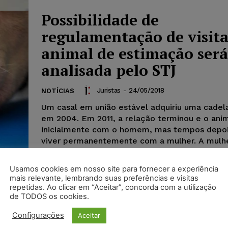
Possibilidade de
regulamentação de visita
animal de estimação será
analisada pelo STJ
Juristas
-
24/05/2018
NOTÍCIAS
Um casal em união estável adquiriu uma cadela
em 2004. Em 2011, a relação terminou e o anim
inicialmente com o homem, mas tempos depoi
viver permanentemente com a mulher. A mulh
visitas, causando ao ex-companheiro “intensa a
Diante da situação, o homem ajuizou uma açã
Usamos cookies em nosso site para fornecer a experiência
regulamentação de visitas.
mais relevante, lembrando suas preferências e visitas
repetidas. Ao clicar em “Aceitar”, concorda com a utilização
de TODOS os cookies.
Configurações
Aceitar