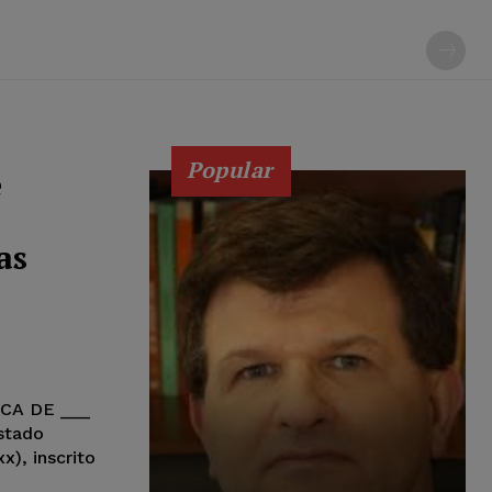
Popular
e
as
CA DE ___
stado
x), inscrito