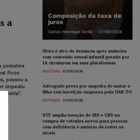
Composição da taxa de
s a
juros
Carlos Henrique Abrão
-
07/08/2026
Meta é alvo de denúncia após anúncios
com conteúdo sexual infantil gerado por
IA circularem em suas plataformas
 yorkshire
NOTÍCIAS
07/08/2026
al ficou
s, passou a
Advogado preso por suspeita de matar o
er impediu
filho tem inscrição suspensa pela OAB-TO
ngústia”.
o de
NOTÍCIAS
07/08/2026
STF amplia isenção de IBS e CBS na
compra de veículos novos para pessoas
com deficiência e autistas de todos os
níveis