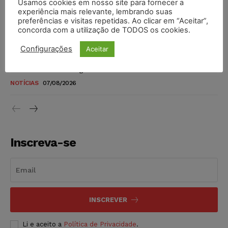
STF amplia isenção de IBS e CBS na compra de veículos
Usamos cookies em nosso site para fornecer a
experiência mais relevante, lembrando suas
novos para pessoas com deficiência e autistas de todos os
preferências e visitas repetidas. Ao clicar em “Aceitar”,
níveis
concorda com a utilização de TODOS os cookies.
DIREITO TRIBUTÁRIO
07/08/2026
Configurações
Aceitar
Justiça do Trabalho mantém justa causa de empregado que
vendia canetas emagrecedoras no local de trabalho
NOTÍCIAS
07/08/2026
Inscreva-se
INSCREVER
Li e aceito a
Política de Privacidade
.