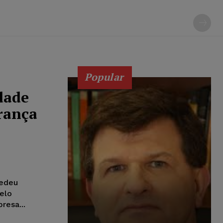
Popular
dade
rança
cedeu
elo
esa...