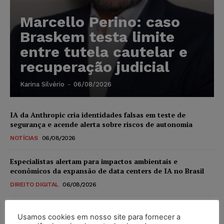
Marcello Perino: caso
Braskem testa limite
entre tutela cautelar e
recuperação judicial
Karina Silvério
-
06/08/2026
IA da Anthropic cria identidades falsas em teste de
segurança e acende alerta sobre riscos de autonomia
NOTÍCIAS
06/08/2026
Especialistas alertam para impactos ambientais e
econômicos da expansão de data centers de IA no Brasil
DIREITO DIGITAL
06/08/2026
TSE reforça que sistemas das urnas eletrônicas tornam-se
Usamos cookies em nosso site para fornecer a
invioláveis após assinatura digital e lacração