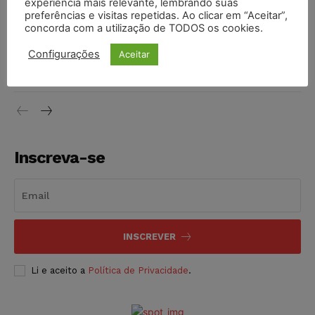
experiência mais relevante, lembrando suas
NOTÍCIAS
06/08/2026
preferências e visitas repetidas. Ao clicar em “Aceitar”,
concorda com a utilização de TODOS os cookies.
STF inicia julgamento sobre constitucionalidade da
Configurações
Aceitar
proibição dos jogos de azar no Brasil
NOTÍCIAS
06/08/2026
Inscreva-se
INSCREVER
Li e aceito a
Política de Privacidade
.