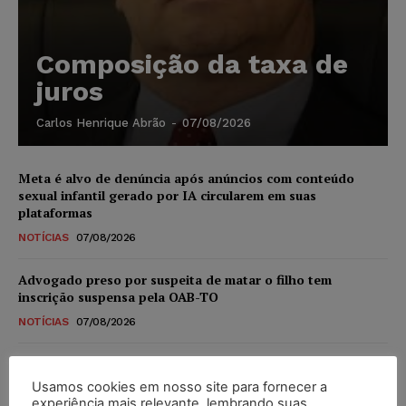
Composição da taxa de
juros
Carlos Henrique Abrão
-
07/08/2026
Meta é alvo de denúncia após anúncios com conteúdo
sexual infantil gerado por IA circularem em suas
plataformas
NOTÍCIAS
07/08/2026
Advogado preso por suspeita de matar o filho tem
inscrição suspensa pela OAB-TO
NOTÍCIAS
07/08/2026
STF amplia isenção de IBS e CBS na compra de veículos
novos para pessoas com deficiência e autistas de todos os
Usamos cookies em nosso site para fornecer a
níveis
experiência mais relevante, lembrando suas