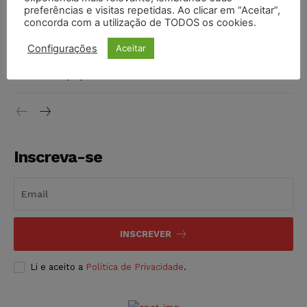
preferências e visitas repetidas. Ao clicar em “Aceitar”,
DIREITO TRIBUTÁRIO
07/08/2026
concorda com a utilização de TODOS os cookies.
Justiça do Trabalho mantém justa causa de empregado que
Configurações
Aceitar
vendia canetas emagrecedoras no local de trabalho
NOTÍCIAS
07/08/2026
Inscreva-se
INSCREVER
Li e aceito a
Política de Privacidade
.