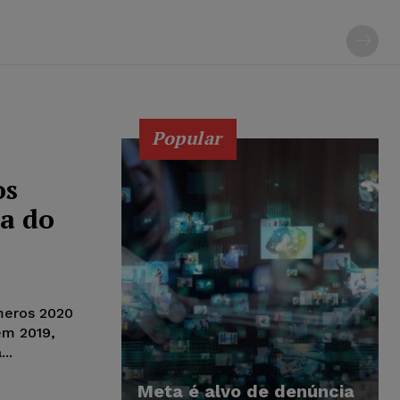
Popular
os
ça do
meros 2020
em 2019,
..
Meta é alvo de denúncia