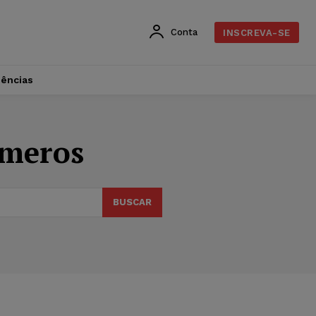
Conta
INSCREVA-SE
dências
úmeros
BUSCAR