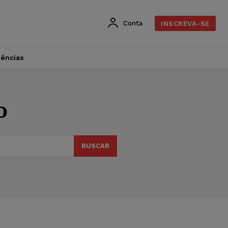
Conta
INSCREVA-SE
dências
o
BUSCAR