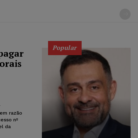
Popular
 pagar
orais
r
 em razão
esso nº
el da