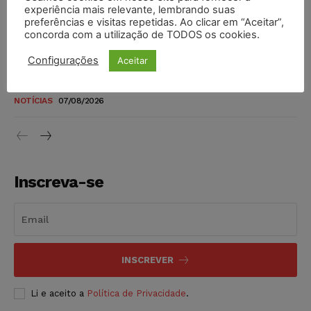
novos para pessoas com deficiência e autistas de todos os
experiência mais relevante, lembrando suas
níveis
preferências e visitas repetidas. Ao clicar em “Aceitar”,
concorda com a utilização de TODOS os cookies.
DIREITO TRIBUTÁRIO
07/08/2026
Configurações
Aceitar
Justiça do Trabalho mantém justa causa de empregado que
vendia canetas emagrecedoras no local de trabalho
NOTÍCIAS
07/08/2026
Inscreva-se
INSCREVER
Li e aceito a
Política de Privacidade
.