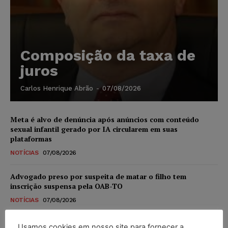
Composição da taxa de
juros
Carlos Henrique Abrão
-
07/08/2026
Meta é alvo de denúncia após anúncios com conteúdo
sexual infantil gerado por IA circularem em suas
plataformas
NOTÍCIAS
07/08/2026
Advogado preso por suspeita de matar o filho tem
inscrição suspensa pela OAB-TO
NOTÍCIAS
07/08/2026
STF amplia isenção de IBS e CBS na compra de veículos
Usamos cookies em nosso site para fornecer a