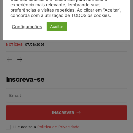
novos para pessoas com deficiência e autistas de todos os
experiência mais relevante, lembrando suas
níveis
preferências e visitas repetidas. Ao clicar em “Aceitar”,
concorda com a utilização de TODOS os cookies.
DIREITO TRIBUTÁRIO
07/08/2026
Configurações
Aceitar
Justiça do Trabalho mantém justa causa de empregado que
vendia canetas emagrecedoras no local de trabalho
NOTÍCIAS
07/08/2026
Inscreva-se
INSCREVER
Li e aceito a
Política de Privacidade
.