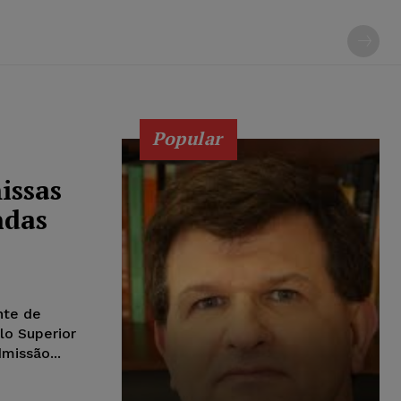
Popular
issas
ndas
nte de
lo Superior
missão...