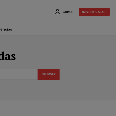
Conta
INSCREVA-SE
dências
das
BUSCAR